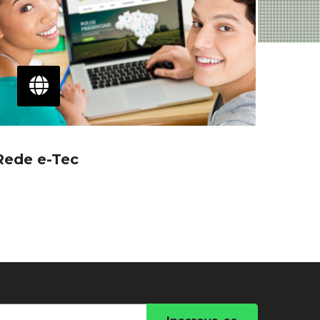
Rede e-Tec
Saúd