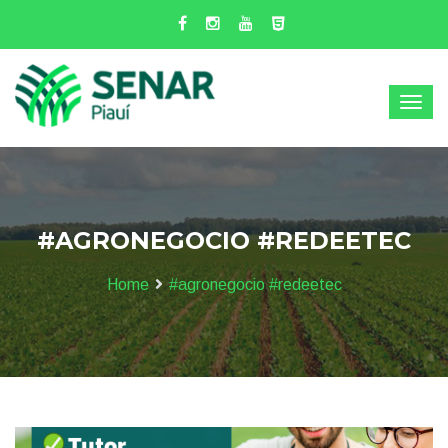
#AGRONEGOCIO #REDEETEC
Home
#agronegocio #redeetec