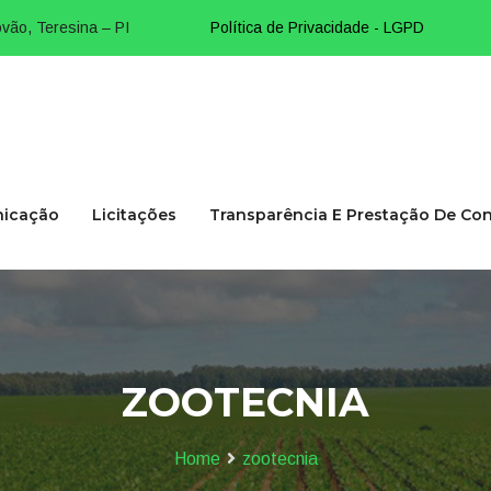
vão, Teresina – PI
Política de Privacidade - LGPD
icação
Licitações
Transparência E Prestação De Co
ZOOTECNIA
Home
zootecnia