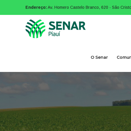
Endereço:
Av. Homero Castelo Branco, 620 - São Cristo
O Senar
Comun